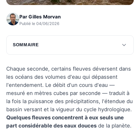
Par
Gilles Morvan
Publié le 04/06/2026
SOMMAIRE
Les géants de l'Amérique du Sud
Les puissants cours d'eau d'Asie
Chaque seconde, certains fleuves déversent dans
les océans des volumes d'eau qui dépassent
Les cours d'eau influents d'Afrique
l'entendement. Le débit d'un cours d'eau —
Les rivières d'Amérique du Nord
mesuré en mètres cubes par seconde — traduit à
la fois la puissance des précipitations, l'étendue du
Les rivières notables d'Europe
bassin versant et la vigueur du cycle hydrologique.
Questions fréquentes
Quelques fleuves concentrent à eux seuls une
part considérable des eaux douces
de la planète.