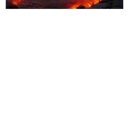
Activité éruptive fréquente : les volcans
les plus actifs du monde
Explorez les géants de feu comme le Kilauea ou l'Etna.
Comprenez les mécanismes de la tectonique des
plaques et pourquoi certains volcans ne dorment
jamais...
L'Élan Nautique
Maîtrisez les éléments, vivez l'aventure entre lac et mer.