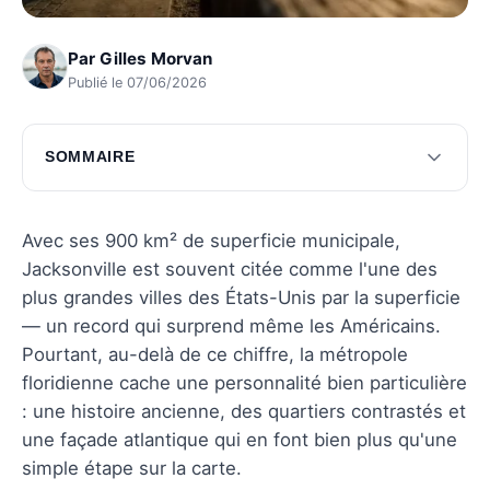
Par
Gilles Morvan
Publié le 07/06/2026
SOMMAIRE
Histoire de Jacksonville
Géographie et climat
Avec ses 900 km² de superficie municipale,
Jacksonville est souvent citée comme l'une des
Culture et attractions
plus grandes villes des États-Unis par la superficie
Économie locale
— un record qui surprend même les Américains.
Pourtant, au-delà de ce chiffre, la métropole
Vie quotidienne à Jacksonville
floridienne cache une personnalité bien particulière
Questions fréquentes
: une histoire ancienne, des quartiers contrastés et
une façade atlantique qui en font bien plus qu'une
simple étape sur la carte.