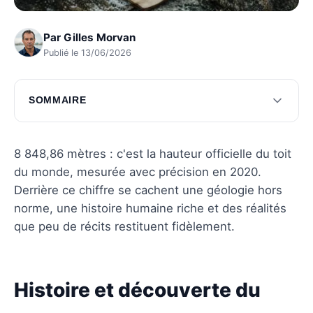
Par
Gilles Morvan
Publié le 13/06/2026
SOMMAIRE
Histoire et découverte du Mont Everest
Géographie et caractéristiques du Mont
8 848,86 mètres : c'est la hauteur officielle du toit
Everest
du monde, mesurée avec précision en 2020.
Derrière ce chiffre se cachent une géologie hors
Défis et préparation pour l'ascension du Mont
norme, une histoire humaine riche et des réalités
Everest
que peu de récits restituent fidèlement.
Questions fréquentes
Histoire et découverte du