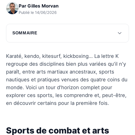
Par
Gilles Morvan
Publié le 14/06/2026
SOMMAIRE
Sports de combat et arts martiaux
Sports nautiques et aquatiques
Karaté, kendo, kitesurf, kickboxing… La lettre K
regroupe des disciplines bien plus variées qu'il n'y
Sports d'équipe et collectifs
paraît, entre arts martiaux ancestraux, sports
Questions fréquentes
nautiques et pratiques venues des quatre coins du
monde. Voici un tour d'horizon complet pour
explorer ces sports, les comprendre et, peut-être,
en découvrir certains pour la première fois.
Sports de combat et arts