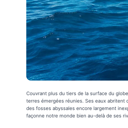
Couvrant plus du tiers de la surface du glob
terres émergées réunies. Ses eaux abritent 
des fosses abyssales encore largement inexp
façonne notre monde bien au-delà de ses ri